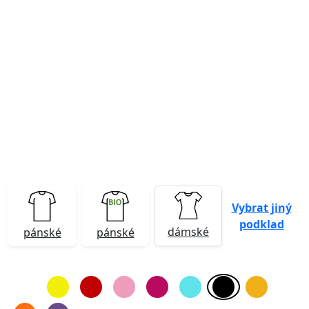
Previous
Next
Vybrat jiný
podklad
dámské
pánské
pánské