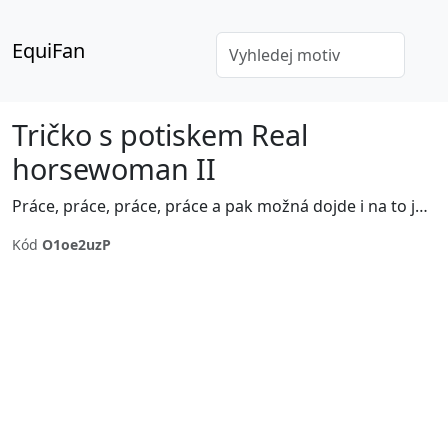
EquiFan
Tričko s potiskem Real
horsewoman II
Práce, práce, práce, práce a pak možná dojde i na to ježdění.
Kód
O1oe2uzP