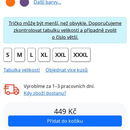
Další barvy...
Tričko může být menší, než obvykle. Doporučujeme
zkontrolovat tabulku velikostí a případně zvolit
o číslo větší.
S
M
L
XL
XXL
XXXL
Tabulka velikostí
Objednat více kusů
Vyrobíme za
1–3 pracovních dní
.
Kdy zboží dostanu?
449
Kč
Přidat do košíku